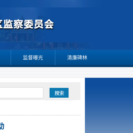
监督曝光
清廉碑林
动