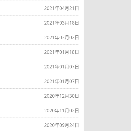
2021年04月21日
2021年03月18日
2021年03月02日
2021年01月18日
2021年01月07日
2021年01月07日
2020年12月30日
2020年11月02日
2020年09月24日