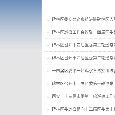
碑林区委交叉巡察组进驻碑林区人
碑林区巡察工作会议暨十四届区委
碑林区召开十四届区委第二轮巡察
碑林区召开十四届区委第二轮巡察
十四届区委第一轮巡察各巡察组进
碑林区召开十四届区委第一轮巡察
西安：十三届市委第十轮巡察工作
碑林区委巡察组向十三届区委第十