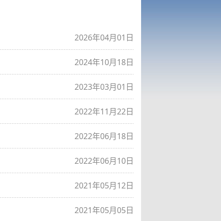
2026年04月01日
2024年10月18日
2023年03月01日
2022年11月22日
2022年06月18日
2022年06月10日
2021年05月12日
2021年05月05日