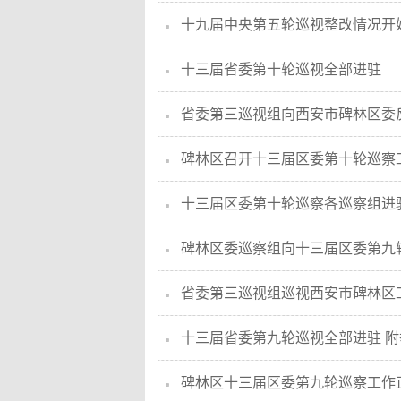
十九届中央第五轮巡视整改情况开
十三届省委第十轮巡视全部进驻
省委第三巡视组向西安市碑林区委
碑林区召开十三届区委第十轮巡察
十三届区委第十轮巡察各巡察组进
碑林区委巡察组向十三届区委第九
省委第三巡视组巡视西安市碑林区
十三届省委第九轮巡视全部进驻 
碑林区十三届区委第九轮巡察工作