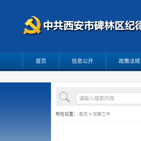
首页
信息公开
政策法规
所在位置：
首页
>
巡察工作